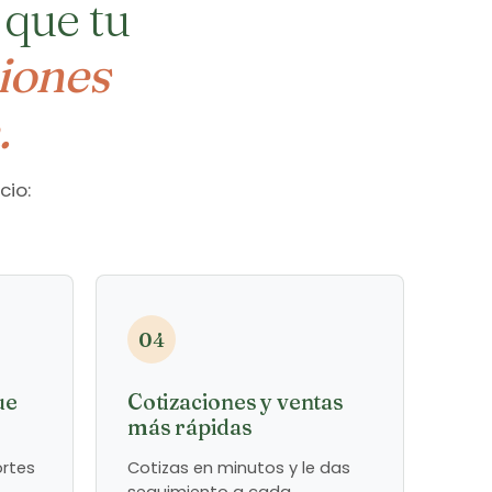
 que tu
iones
.
cio:
04
ue
Cotizaciones y ventas
más rápidas
ortes
Cotizas en minutos y le das