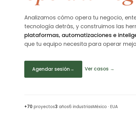
Analizamos cómo opera tu negocio, ent
tecnología detrás, y construimos las he
plataformas, automatizaciones e inteligen
que tu equipo necesita para operar mejo
Ver casos →
Agendar sesión
→
+70
proyectos
3
años
6 industrias
México · EUA