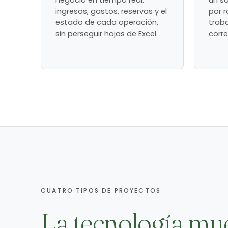
negocio en tiempo real:
un so
ingresos, gastos, reservas y el
por r
estado de cada operación,
trab
sin perseguir hojas de Excel.
corre
CUATRO TIPOS DE PROYECTOS
La tecnología mu