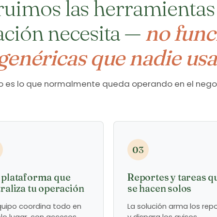
uimos las herramientas
ación necesita —
no func
genéricas que nadie usa
o es lo que normalmente queda operando en el nego
03
 plataforma que
Reportes y tareas q
raliza tu operación
se hacen solos
quipo coordina todo en
La solución arma los rep