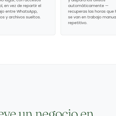
lo lugar, con accesos
y dispara los avisos
ol, en vez de repartir el
automáticamente —
ajo entre WhatsApp,
recuperas las horas que 
os y archivos sueltos.
se van en trabajo manua
repetitivo.
eve un negocio en