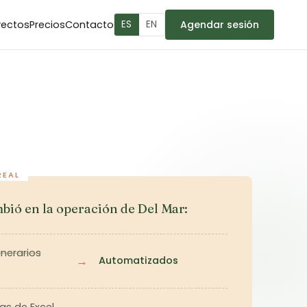
yectos
Precios
Contacto
ES
EN
Agendar sesión
bió en la operación de Del Mar:
inerarios
→
Automatizados
as de Excel