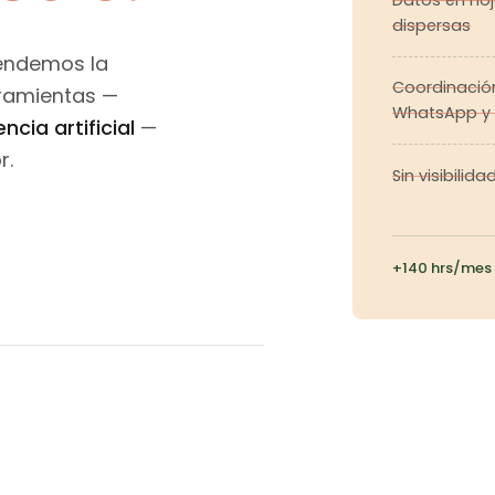
dispersas
endemos la
Coordinació
rramientas —
WhatsApp y
cia artificial
—
r.
Sin visibilid
+140 hrs/mes