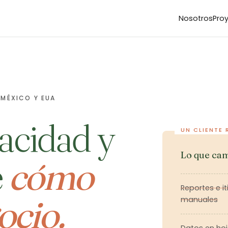
Nosotros
Pro
 MÉXICO Y EUA
acidad y
Lo que cam
e
cómo
Reportes e it
ocio.
manuales
Datos en hoj